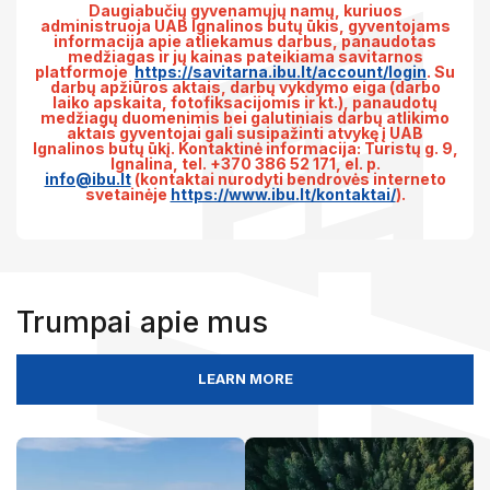
Daugiabučių gyvenamųjų namų, kuriuos
administruoja UAB Ignalinos butų ūkis, gyventojams
informacija apie atliekamus darbus, panaudotas
medžiagas ir jų kainas pateikiama savitarnos
platformoje
https://savitarna.ibu.lt/account/login
. Su
darbų apžiūros aktais, darbų vykdymo eiga (darbo
laiko apskaita, fotofiksacijomis ir kt.), panaudotų
medžiagų duomenimis bei galutiniais darbų atlikimo
aktais gyventojai gali susipažinti atvykę į UAB
Ignalinos butų ūkį. Kontaktinė informacija: Turistų g. 9,
Ignalina, tel. +370 386 52 171, el. p.
info@ibu.lt
(kontaktai nurodyti bendrovės interneto
svetainėje
https://www.ibu.lt/kontaktai/
).
Trumpai apie mus
LEARN MORE