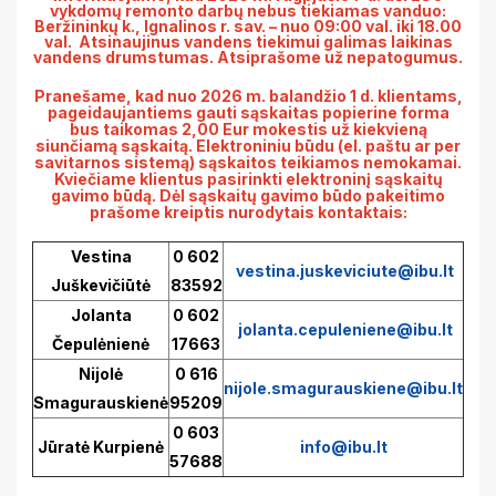
vykdomų remonto darbų nebus tiekiamas vanduo:
Beržininkų k., Ignalinos r. sav.
– nuo 09:
00 val. iki 18.00
val.
Atsinaujinus vandens tiekimui galimas laikinas
vandens drumstumas. Atsiprašome už nepatogumus.
Pranešame, kad nuo 2026 m. balandžio 1 d. klientams,
pageidaujantiems gauti sąskaitas popierine forma
bus taikomas 2,00 Eur mokestis už kiekvieną
siunčiamą sąskaitą. Elektroniniu būdu (el. paštu ar per
savitarnos sistemą) sąskaitos teikiamos nemokamai.
Kviečiame klientus pasirinkti elektroninį sąskaitų
gavimo būdą. Dėl sąskaitų gavimo būdo pakeitimo
prašome kreiptis nurodytais kontaktais:
Vestina
0 602
vestina.juskeviciute@ibu.lt
Juškevičiūtė
83592
Jolanta
0 602
jolanta.cepuleniene@ibu.lt
Čepulėnienė
17663
Nijolė
0 616
nijole.smagurauskiene@ibu.lt
Smagurauskienė
95209
0 603
Jūratė Kurpienė
info@ibu.lt
57688