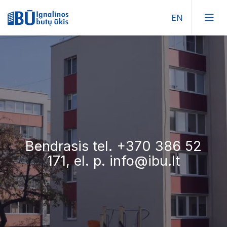
0 386 52
Bendrasis tel. +37
bu.lt
171, el. p. info@i