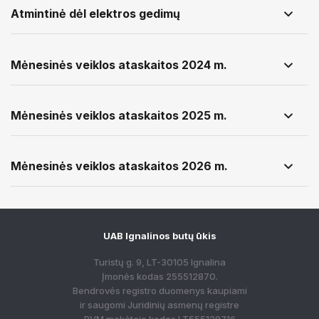
Atmintinė dėl elektros gedimų
Mėnesinės veiklos ataskaitos 2024 m.
Mėnesinės veiklos ataskaitos 2025 m.
Mėnesinės veiklos ataskaitos 2026 m.
UAB Ignalinos butų ūkis
Turistų g. 9, LT-30105 Ignalina
Įmonės kodas 255512870.
Bendrovės registro duomenys kaupiami
ir saugomi Juridinių asmenų registre