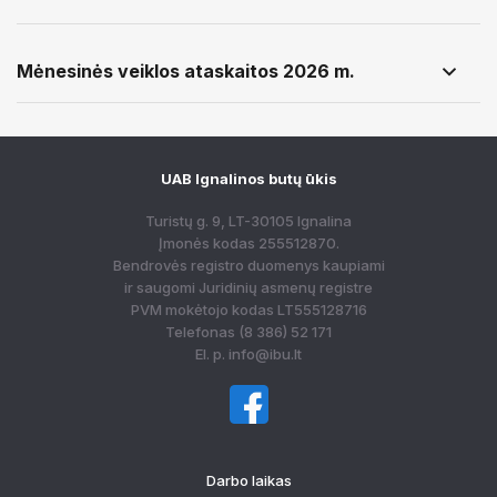
Mėnesinės veiklos ataskaitos 2026 m.
UAB Ignalinos butų ūkis
Turistų g. 9, LT-30105 Ignalina
Įmonės kodas 255512870.
Bendrovės registro duomenys kaupiami
ir saugomi Juridinių asmenų registre
PVM mokėtojo kodas LT555128716
Telefonas
(8 386) 52 171
El. p.
info@ibu.lt
Darbo laikas