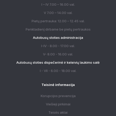
I – IV 7.00 – 16.00 val.
V 7.00 – 14.00 val.
Pietų pertrauka: 12.00 – 12.45 val.
Penktadienį dirbame be pietų pertraukos
Autobusų stoties administracija
I-IV - 8.00 - 17.00 val.
V- 8.00 - 16.00 val.
Autobusų stoties dispečerinė ir keleivių laukimo salė
I - VII - 6.00 - 18.00 val.
Teisinė informacija
Korupcijos prevencija
Viešieji pirkimai
Teisės aktai