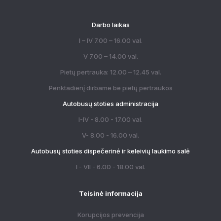
Darbo laikas
I – IV 7.00 – 16.00 val.
V 7.00 – 14.00 val.
Pietų pertrauka: 12.00 – 12.45 val.
Penktadienį dirbame be pietų pertraukos
Autobusų stoties administracija
I-IV - 8.00 - 17.00 val.
V- 8.00 - 16.00 val.
Autobusų stoties dispečerinė ir keleivių laukimo salė
I - VII - 6.00 - 18.00 val.
Teisinė informacija
Korupcijos prevencija