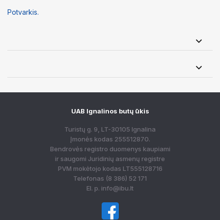
Potvarkis.
UAB Ignalinos butų ūkis
Turistų g. 9, LT-30105 Ignalina
Įmonės kodas 255512870.
Bendrovės registro duomenys kaupiami
ir saugomi Juridinių asmenų registre
PVM mokėtojo kodas LT555128716
Telefonas
(8 386) 52 171
El. p.
info@ibu.lt